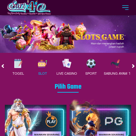
TOGEL
SLOT
LIVE CASINO
SPORT
SABUNG AYAM
TEM
Pilih Game