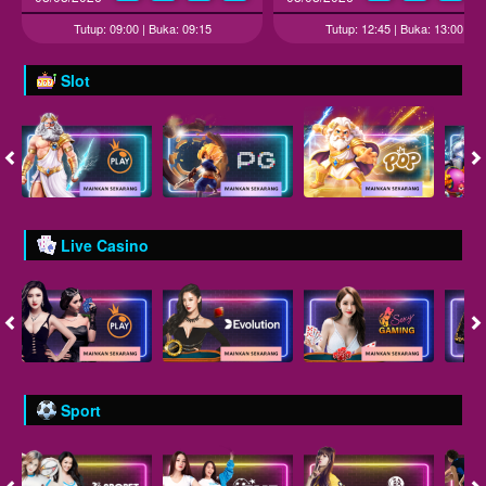
Tutup: 09:00 | Buka: 09:15
Tutup: 12:45 | Buka: 13:00
Slot
Live Casino
Sport