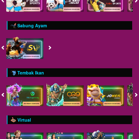
Sabung Ayam
Tembak Ikan
Virtual