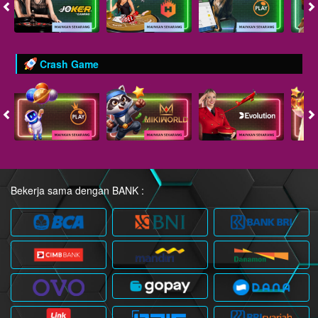
Crash Game
Bekerja sama dengan BANK :