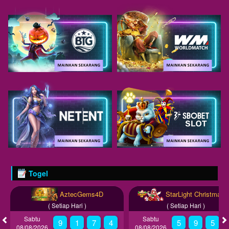
Togel
AztecGems4D
StarLight Christmas 
( Setiap Hari )
( Setiap Hari )
Sabtu
Sabtu
9
1
7
4
5
9
5
08/08/2026
08/08/2026